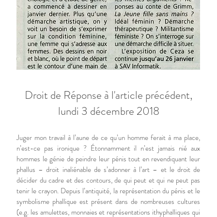
Droit de Réponse à l'article précédent,
lundi 3 décembre 2018
Juger mon travail à l’aune de ce qu’un homme ferait à ma place,
n’est-ce pas ironique ? Étonnamment il n’est jamais nié aux
hommes le génie de peindre leur pénis tout en revendiquant leur
phallus – droit inaliénable de s’adonner à l’art – et le droit de
décider du cadre et des contours, de qui peut et qui ne peut pas
tenir le crayon. Depuis l’antiquité, la représentation du pénis et le
symbolisme phallique est présent dans de nombreuses cultures
(e.g. les amulettes, monnaies et représentations ithyphalliques qui