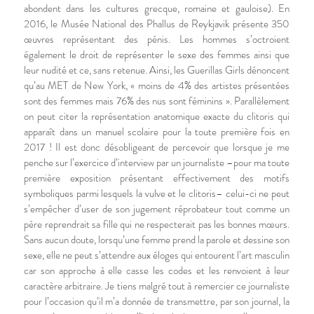
abondent dans les cultures grecque, romaine et gauloise). En
2016, le Musée National des Phallus de Reykjavik présente 350
œuvres représentant des pénis. Les hommes s’octroient
également le droit de représenter le sexe des femmes ainsi que
leur nudité et ce, sans retenue. Ainsi, les Guerillas Girls dénoncent
qu’au MET de New York, « moins de 4% des artistes présentées
sont des femmes mais 76% des nus sont féminins ». Parallèlement
on peut citer la représentation anatomique exacte du clitoris qui
apparaît dans un manuel scolaire pour la toute première fois en
2017 ! Il est donc désobligeant de percevoir que lorsque je me
penche sur l’exercice d’interview par un journaliste –pour ma toute
première exposition présentant effectivement des motifs
symboliques parmi lesquels la vulve et le clitoris– celui-ci ne peut
s’empêcher d’user de son jugement réprobateur tout comme un
père reprendrait sa fille qui ne respecterait pas les bonnes mœurs.
Sans aucun doute, lorsqu’une femme prend la parole et dessine son
sexe, elle ne peut s’attendre aux éloges qui entourent l’art masculin
car son approche à elle casse les codes et les renvoient à leur
caractère arbitraire. Je tiens malgré tout à remercier ce journaliste
pour l’occasion qu’il m’a donnée de transmettre, par son journal, la